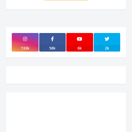
133k
58k
6k
2k