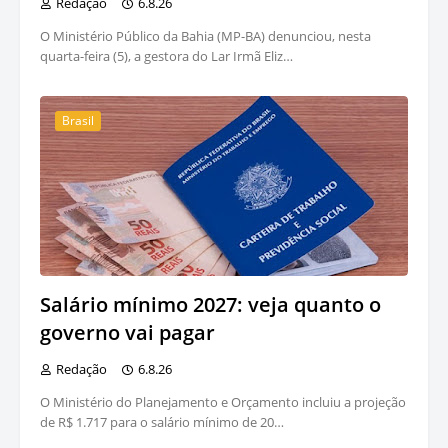
Redação
6.8.26
O Ministério Público da Bahia (MP-BA) denunciou, nesta
quarta-feira (5), a gestora do Lar Irmã Eliz…
Brasil
Salário mínimo 2027: veja quanto o
governo vai pagar
Redação
6.8.26
O Ministério do Planejamento e Orçamento incluiu a projeção
de R$ 1.717 para o salário mínimo de 20…