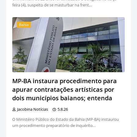
feira (4), suspeito de se masturbar na frent…
Bahia
MP-BA instaura procedimento para
apurar contratações artísticas por
dois municípios baianos; entenda
Jacobina Notícias
5.8.26
O Ministéiro Público do Estado da Bahia (MP-BA) instaurou
um procedimento preparatório de inquérito…