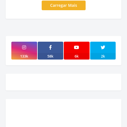
Carregar Mais
133k
58k
6k
2k