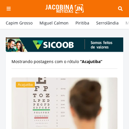
Capim Grosso
Miguel Calmon
Piritiba
Serrolândia
M
Mostrando postagens com o rótulo
Acajutiba
Acajutiba