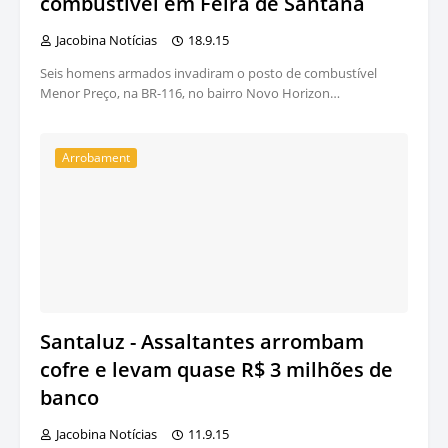
combustível em Feira de Santana
Jacobina Notícias
18.9.15
Seis homens armados invadiram o posto de combustível
Menor Preço, na BR-116, no bairro Novo Horizon…
Arrobament
Santaluz - Assaltantes arrombam
cofre e levam quase R$ 3 milhões de
banco
Jacobina Notícias
11.9.15