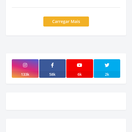
Carregar Mais
133k
58k
6k
2k