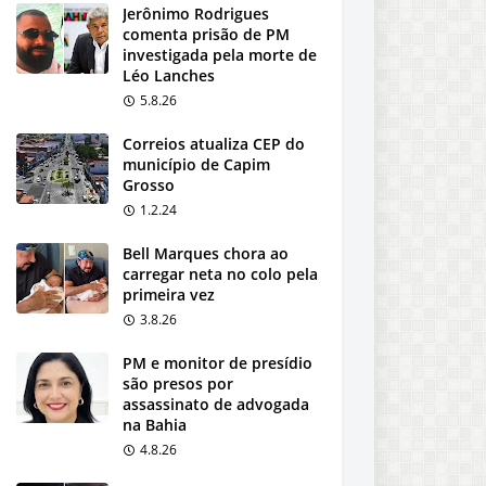
Jerônimo Rodrigues
comenta prisão de PM
investigada pela morte de
Léo Lanches
5.8.26
Correios atualiza CEP do
município de Capim
Grosso
1.2.24
Bell Marques chora ao
carregar neta no colo pela
primeira vez
3.8.26
PM e monitor de presídio
são presos por
assassinato de advogada
na Bahia
4.8.26