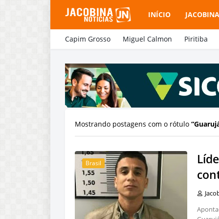
INÍCIO
JACOBIN
Capim Grosso
Miguel Calmon
Piritiba
Mostrando postagens com o rótulo
Guaruj
Líd
Brasil
con
Jaco
Aponta