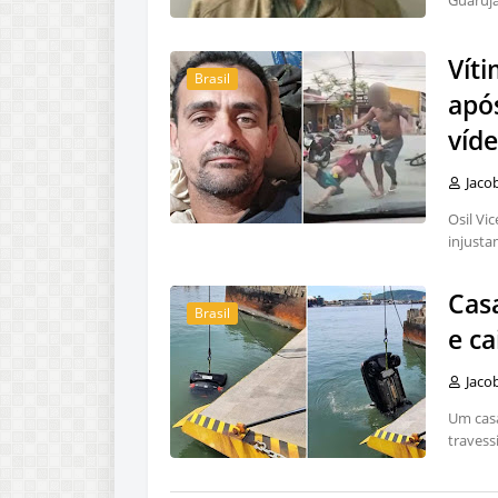
Guarujá
Vít
Brasil
apó
víd
Jaco
Osil V
injust
Casa
Brasil
e c
Jaco
Um casa
travess