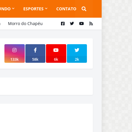
UNDO
ESPORTES
CONTATO
a
Morro do Chapéu
133k
58k
6k
2k