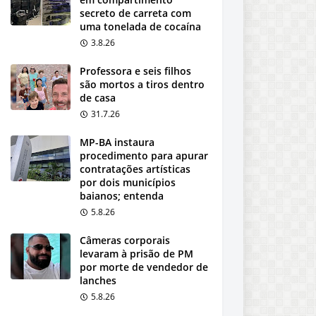
secreto de carreta com
uma tonelada de cocaína
3.8.26
Professora e seis filhos
são mortos a tiros dentro
de casa
31.7.26
MP-BA instaura
procedimento para apurar
contratações artísticas
por dois municípios
baianos; entenda
5.8.26
Câmeras corporais
levaram à prisão de PM
por morte de vendedor de
lanches
5.8.26