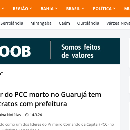
A
REGIÃO
BAHIA
BRASIL
POLÍTICA
M
Serrolândia
Mirangaba
Caém
Ourolândia
Várzea Nov
á
er do PCC morto no Guarujá tem
tratos com prefeitura
bina Notícias
14.3.24
do como um dos líderes do Primeiro Comando da Capital (PCC) no