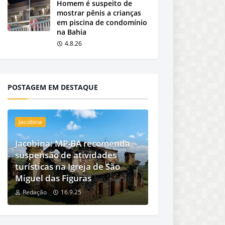
Homem é suspeito de
mostrar pênis a crianças
em piscina de condomínio
na Bahia
4.8.26
POSTAGEM EM DESTAQUE
Jacobina
Jacobina: MP-BA recomenda
suspensão de atividades
turísticas na Igreja de São
Miguel das Figuras
Redação
16.9.25