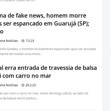
, Cristiano Lopes da Co…
ima de fake news, homem morre
s ser espancado em Guarujá (SP);
eo
bina Notícias
7.5.23
icente Guedes, o homem brutalmente espancado após ser acusado
amente de roubar uma moto…
l erra entrada de travessia de balsa
ai com carro no mar
bina Notícias
26.2.23
l caiu com o carro no mar, neste domingo (26/2), ao lado da
ia de balsas entre Santos…