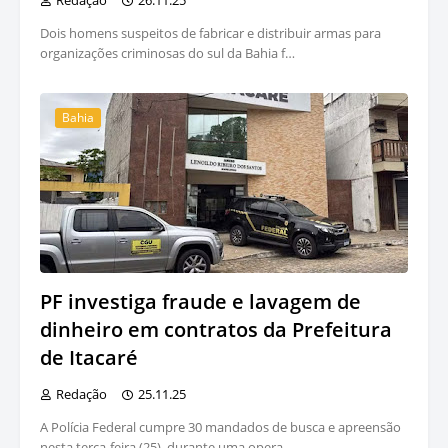
Redação
26.11.25
Dois homens suspeitos de fabricar e distribuir armas para
organizações criminosas do sul da Bahia f…
Bahia
PF investiga fraude e lavagem de
dinheiro em contratos da Prefeitura
de Itacaré
Redação
25.11.25
A Polícia Federal cumpre 30 mandados de busca e apreensão
nesta terça-feira (25), durante uma opera…