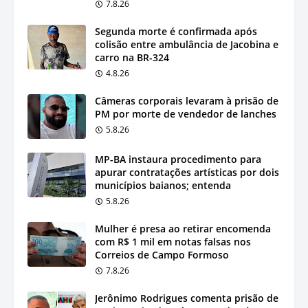
7.8.26
Segunda morte é confirmada após
colisão entre ambulância de Jacobina e
carro na BR-324
4.8.26
Câmeras corporais levaram à prisão de
PM por morte de vendedor de lanches
5.8.26
MP-BA instaura procedimento para
apurar contratações artísticas por dois
municípios baianos; entenda
5.8.26
Mulher é presa ao retirar encomenda
com R$ 1 mil em notas falsas nos
Correios de Campo Formoso
7.8.26
Jerônimo Rodrigues comenta prisão de