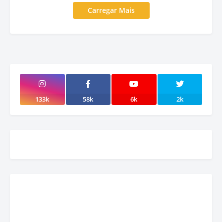
Carregar Mais
133k
58k
6k
2k