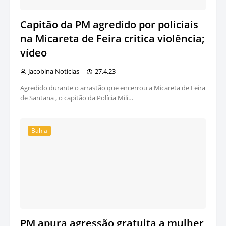
Capitão da PM agredido por policiais
na Micareta de Feira critica violência;
vídeo
Jacobina Notícias
27.4.23
Agredido durante o arrastão que encerrou a Micareta de Feira
de Santana , o capitão da Polícia Mili…
Bahia
PM apura agressão gratuita a mulher