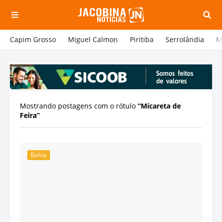
Capim Grosso
Miguel Calmon
Piritiba
Serrolândia
M
Mostrando postagens com o rótulo
Micareta de
Feira
Bahia