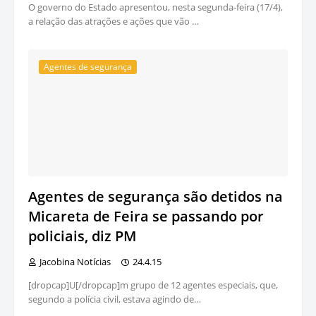
O governo do Estado apresentou, nesta segunda-feira (17/4),
a relação das atrações e ações que vão …
Agentes de segurança
Agentes de segurança são detidos na
Micareta de Feira se passando por
policiais, diz PM
Jacobina Notícias
24.4.15
[dropcap]U[/dropcap]m grupo de 12 agentes especiais, que,
segundo a polícia civil, estava agindo de…