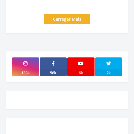
Carregar Mais
133k
58k
6k
2k