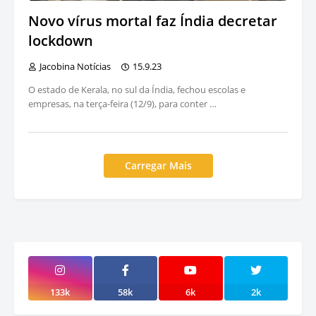
Novo vírus mortal faz Índia decretar
lockdown
Jacobina Notícias
15.9.23
O estado de Kerala, no sul da Índia, fechou escolas e
empresas, na terça-feira (12/9), para conter …
Carregar Mais
133k
58k
6k
2k