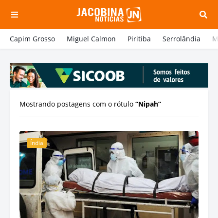
Capim Grosso
Miguel Calmon
Piritiba
Serrolândia
M
Mostrando postagens com o rótulo
Nipah
Índia