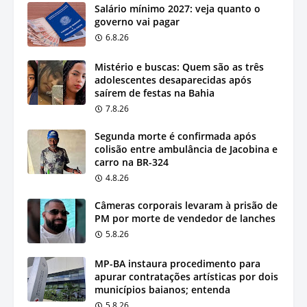
Salário mínimo 2027: veja quanto o
governo vai pagar
6.8.26
Mistério e buscas: Quem são as três
adolescentes desaparecidas após
saírem de festas na Bahia
7.8.26
Segunda morte é confirmada após
colisão entre ambulância de Jacobina e
carro na BR-324
4.8.26
Câmeras corporais levaram à prisão de
PM por morte de vendedor de lanches
5.8.26
MP-BA instaura procedimento para
apurar contratações artísticas por dois
municípios baianos; entenda
5.8.26