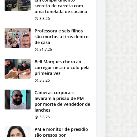
secreto de carreta com
uma tonelada de cocaína
3.8.26
Professora e seis filhos
são mortos a tiros dentro
de casa
31.7.26
Bell Marques chora ao
carregar neta no colo pela
primeira vez
3.8.26
Câmeras corporais
levaram à prisão de PM
por morte de vendedor de
lanches
5.8.26
PM e monitor de presídio
são presos por