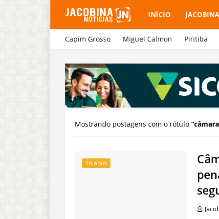
INÍCIO
JACOBIN
Capim Grosso
Miguel Calmon
Piritiba
Mostrando postagens com o rótulo
câmara
Câm
16 anos
pen
seg
Jaco