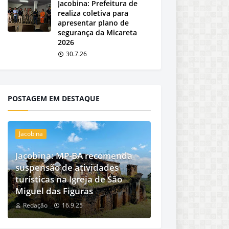
Jacobina: Prefeitura de
realiza coletiva para
apresentar plano de
segurança da Micareta
2026
30.7.26
POSTAGEM EM DESTAQUE
Jacobina
Jacobina: MP-BA recomenda
suspensão de atividades
turísticas na Igreja de São
Miguel das Figuras
Redação
16.9.25