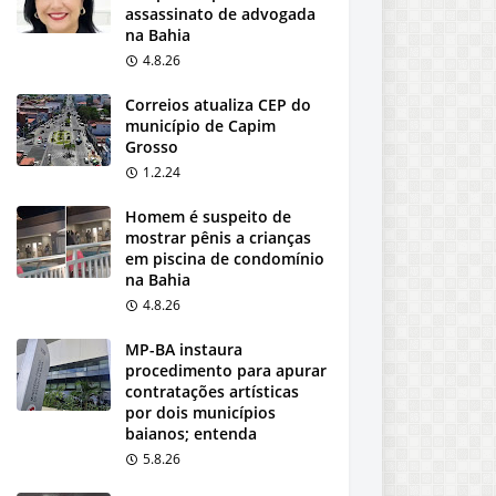
assassinato de advogada
na Bahia
4.8.26
Correios atualiza CEP do
município de Capim
Grosso
1.2.24
Homem é suspeito de
mostrar pênis a crianças
em piscina de condomínio
na Bahia
4.8.26
MP-BA instaura
procedimento para apurar
contratações artísticas
por dois municípios
baianos; entenda
5.8.26