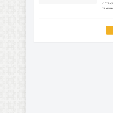
Vinte q
da eme