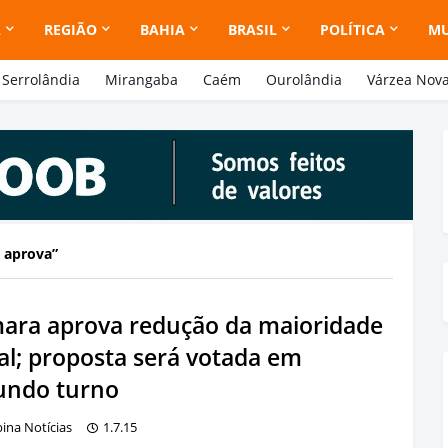
A
REGIÃO
BAHIA
BRASIL
POLÍTICA
M
Serrolândia
Mirangaba
Caém
Ourolândia
Várzea Nov
 aprova
ara aprova redução da maioridade
al; proposta será votada em
undo turno
bina Notícias
1.7.15