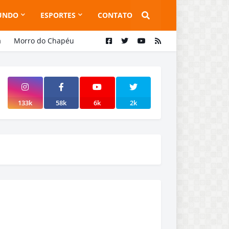
UNDO
ESPORTES
CONTATO
a
Morro do Chapéu
133k
58k
6k
2k