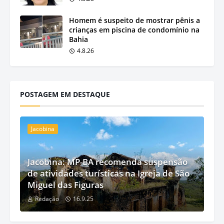
Homem é suspeito de mostrar pênis a
crianças em piscina de condomínio na
Bahia
4.8.26
POSTAGEM EM DESTAQUE
Jacobina
Jacobina: MP-BA recomenda suspensão
de atividades turísticas na Igreja de São
Miguel das Figuras
Redação
16.9.25