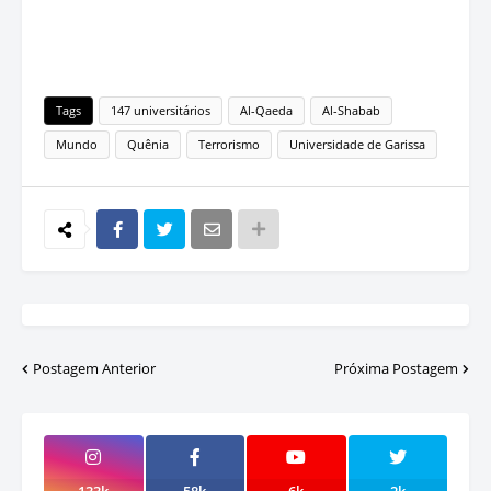
Tags
147 universitários
Al-Qaeda
Al-Shabab
Mundo
Quênia
Terrorismo
Universidade de Garissa
Postagem Anterior
Próxima Postagem
133k
58k
6k
2k