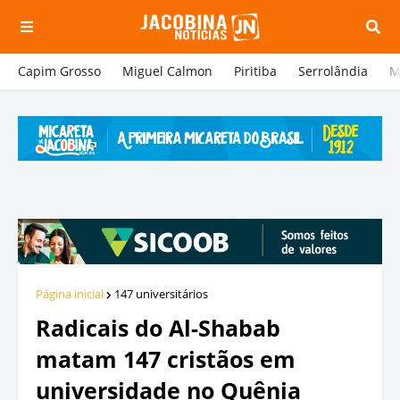
Capim Grosso
Miguel Calmon
Piritiba
Serrolândia
M
Página inicial
147 universitários
Radicais do Al-Shabab
matam 147 cristãos em
universidade no Quênia