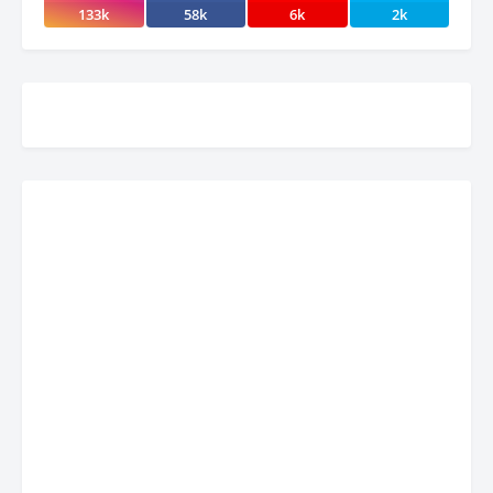
133k
58k
6k
2k