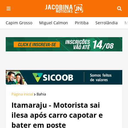
Capim Grosso
Miguel Calmon
Piritiba
Serrolândia
M
Página inicial
Bahia
Itamaraju - Motorista sai
ilesa após carro capotar e
bater em poste