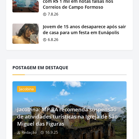
com R$ 1 mil em notas falsas nos
Correios de Campo Formoso
7.8.26
Jovem de 15 anos desaparece após sair
de casa para um festa em Eunápolis
6.8.26
POSTAGEM EM DESTAQUE
Jacobina
Jacobina: MP-BA recomenda suspensão
de atividades turísticas na Igreja de São
Miguel das Figuras
Redação
16.9.25