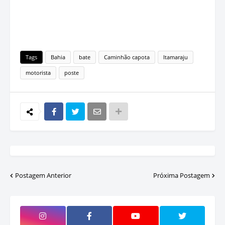
Tags
Bahia
bate
Caminhão capota
Itamaraju
motorista
poste
Postagem Anterior
Próxima Postagem