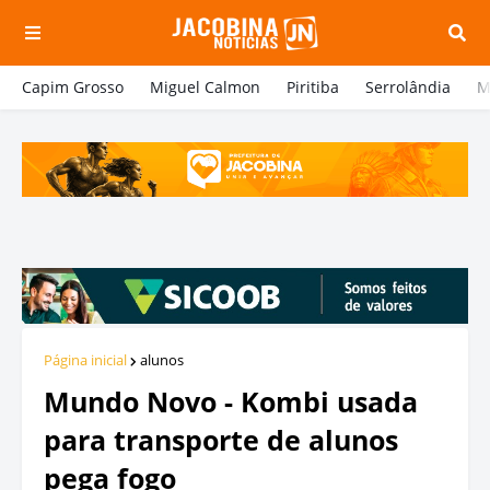
Capim Grosso
Miguel Calmon
Piritiba
Serrolândia
M
Página inicial
alunos
Mundo Novo - Kombi usada
para transporte de alunos
pega fogo