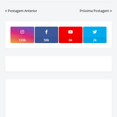
Postagem Anterior
Próxima Postagem
133k
58k
6k
2k