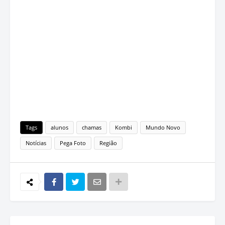
Tags
alunos
chamas
Kombi
Mundo Novo
Notícias
Pega Foto
Região