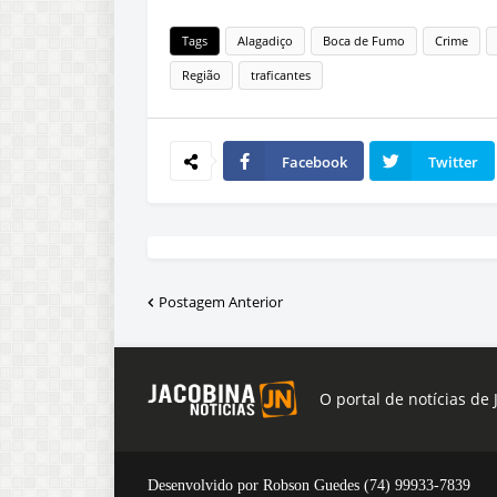
Tags
Alagadiço
Boca de Fumo
Crime
Região
traficantes
Facebook
Twitter
Postagem Anterior
O portal de notícias de 
Desenvolvido por Robson Guedes (74) 99933-7839