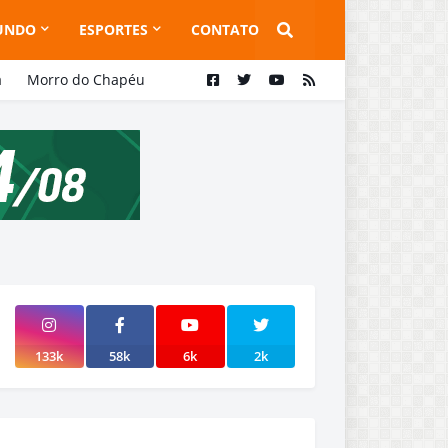
UNDO
ESPORTES
CONTATO
a
Morro do Chapéu
133k
58k
6k
2k