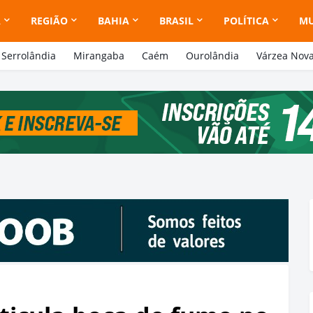
A
REGIÃO
BAHIA
BRASIL
POLÍTICA
M
Serrolândia
Mirangaba
Caém
Ourolândia
Várzea Nov