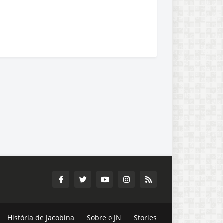
História de Jacobina
Sobre o JN
Stories