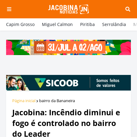
Capim Grosso
Miguel Calmon
Piritiba
Serrolândia
M
Página inicial
bairro da Bananeira
Jacobina: Incêndio diminui e
fogo é controlado no bairro
do Leader