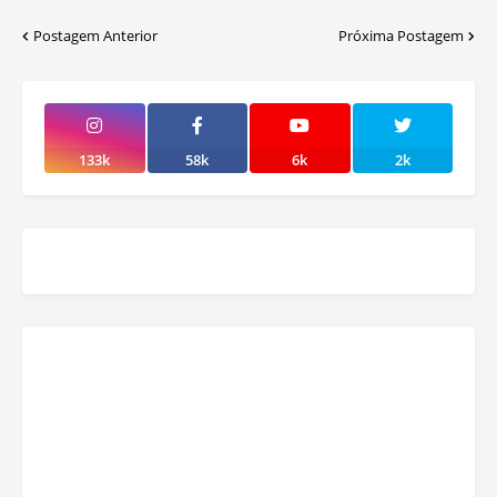
Postagem Anterior
Próxima Postagem
133k
58k
6k
2k