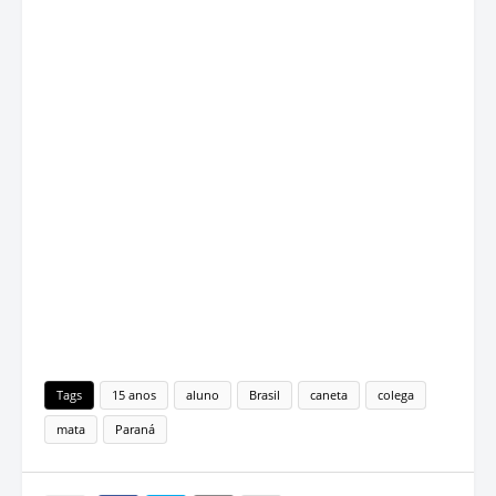
Tags
15 anos
aluno
Brasil
caneta
colega
mata
Paraná