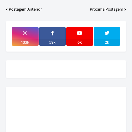
Postagem Anterior
Próxima Postagem
133k
58k
6k
2k