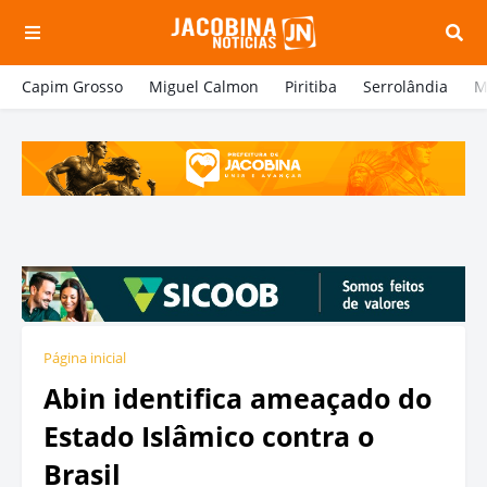
Capim Grosso
Miguel Calmon
Piritiba
Serrolândia
M
Página inicial
Abin identifica ameaçado do
Estado Islâmico contra o
Brasil