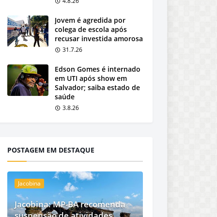
4.8.26
Jovem é agredida por
colega de escola após
recusar investida amorosa
31.7.26
Edson Gomes é internado
em UTI após show em
Salvador; saiba estado de
saúde
3.8.26
POSTAGEM EM DESTAQUE
Jacobina
Jacobina: MP-BA recomenda
suspensão de atividades