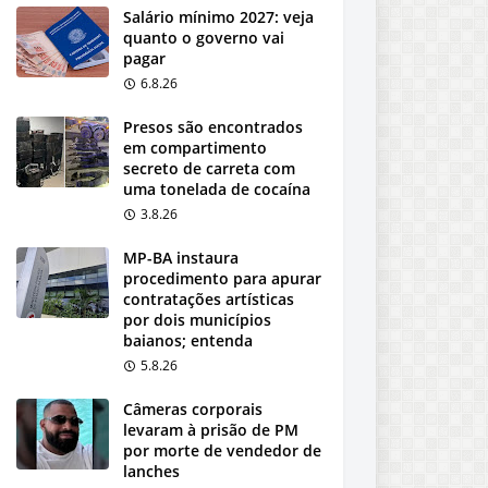
Salário mínimo 2027: veja
quanto o governo vai
pagar
6.8.26
Presos são encontrados
em compartimento
secreto de carreta com
uma tonelada de cocaína
3.8.26
MP-BA instaura
procedimento para apurar
contratações artísticas
por dois municípios
baianos; entenda
5.8.26
Câmeras corporais
levaram à prisão de PM
por morte de vendedor de
lanches