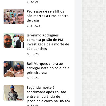
5.8.26
Professora e seis filhos
são mortos a tiros dentro
de casa
31.7.26
Jerônimo Rodrigues
comenta prisão de PM
investigada pela morte de
Léo Lanches
5.8.26
Bell Marques chora ao
carregar neta no colo pela
primeira vez
3.8.26
Segunda morte é
confirmada após colisão
entre ambulância de
Jacobina e carro na BR-324