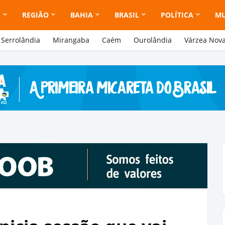
A
REGIÃO
BAHIA
BRASIL
POLÍTICA
M
Serrolândia
Mirangaba
Caém
Ourolândia
Várzea Nov