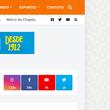
UNDO
ESPORTES
CONTATO
a
Morro do Chapéu
133k
58k
6k
2k