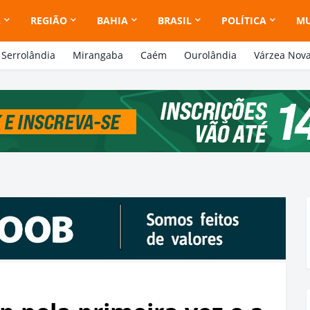
A
REGIÃO
BAHIA
BRASIL
POLÍTICA
M
Serrolândia
Mirangaba
Caém
Ourolândia
Várzea Nov