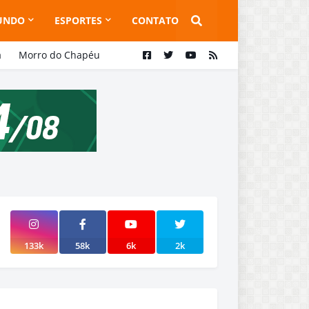
UNDO
ESPORTES
CONTATO
a
Morro do Chapéu
133k
58k
6k
2k