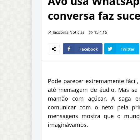
Avó usa WhatsApp
conversa faz suc
Jacobina Notícias
15.4.16
Facebook
Twitter
Pode parecer extremamente fácil, 
até mensagem de áudio. Mas se
mamão com açúcar. A saga en
comunicar com o neto pela prim
mensagens mostra que o mundo
imaginávamos.