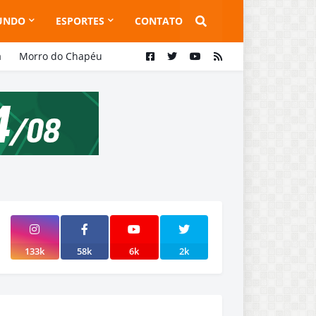
UNDO
ESPORTES
CONTATO
a
Morro do Chapéu
133k
58k
6k
2k