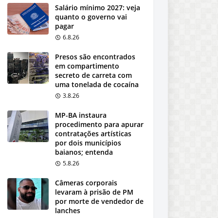
Salário mínimo 2027: veja
quanto o governo vai
pagar
6.8.26
Presos são encontrados
em compartimento
secreto de carreta com
uma tonelada de cocaína
3.8.26
MP-BA instaura
procedimento para apurar
contratações artísticas
por dois municípios
baianos; entenda
5.8.26
Câmeras corporais
levaram à prisão de PM
por morte de vendedor de
lanches