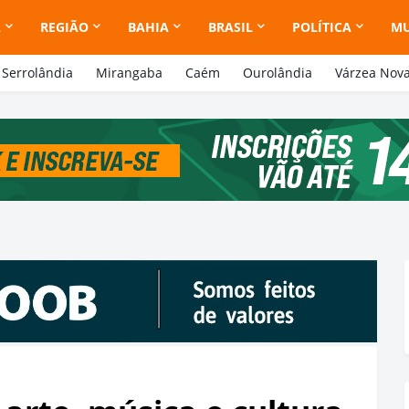
A
REGIÃO
BAHIA
BRASIL
POLÍTICA
M
Serrolândia
Mirangaba
Caém
Ourolândia
Várzea Nov