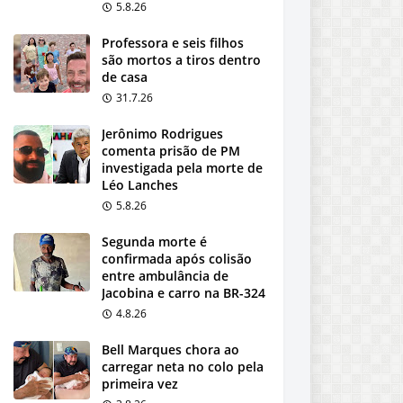
5.8.26
Professora e seis filhos
são mortos a tiros dentro
de casa
31.7.26
Jerônimo Rodrigues
comenta prisão de PM
investigada pela morte de
Léo Lanches
5.8.26
Segunda morte é
confirmada após colisão
entre ambulância de
Jacobina e carro na BR-324
4.8.26
Bell Marques chora ao
carregar neta no colo pela
primeira vez