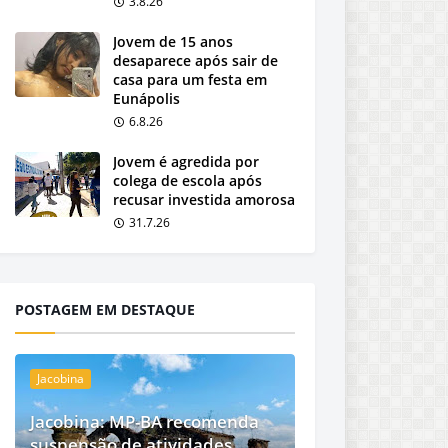
3.8.26
Jovem de 15 anos
desaparece após sair de
casa para um festa em
Eunápolis
6.8.26
Jovem é agredida por
colega de escola após
recusar investida amorosa
31.7.26
POSTAGEM EM DESTAQUE
Jacobina
Jacobina: MP-BA recomenda
suspensão de atividades