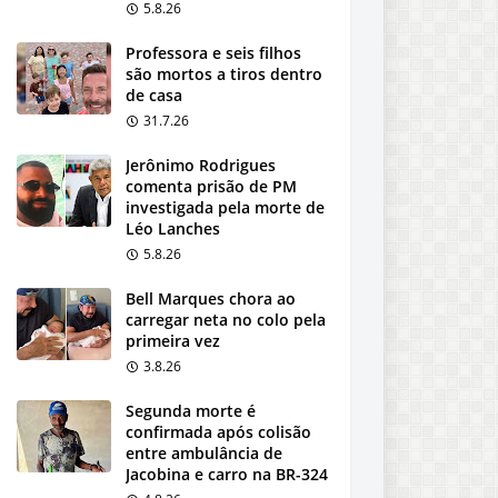
5.8.26
Professora e seis filhos
são mortos a tiros dentro
de casa
31.7.26
Jerônimo Rodrigues
comenta prisão de PM
investigada pela morte de
Léo Lanches
5.8.26
Bell Marques chora ao
carregar neta no colo pela
primeira vez
3.8.26
Segunda morte é
confirmada após colisão
entre ambulância de
Jacobina e carro na BR-324