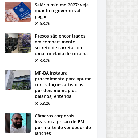
Salário mínimo 2027: veja
quanto o governo vai
pagar
6.8.26
Presos são encontrados
em compartimento
secreto de carreta com
uma tonelada de cocaína
3.8.26
MP-BA instaura
procedimento para apurar
contratações artísticas
por dois municípios
baianos; entenda
5.8.26
Câmeras corporais
levaram à prisão de PM
por morte de vendedor de
lanches