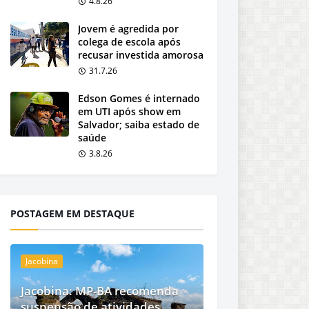
4.8.26
Jovem é agredida por
colega de escola após
recusar investida amorosa
31.7.26
Edson Gomes é internado
em UTI após show em
Salvador; saiba estado de
saúde
3.8.26
POSTAGEM EM DESTAQUE
Jacobina
Jacobina: MP-BA recomenda
suspensão de atividades