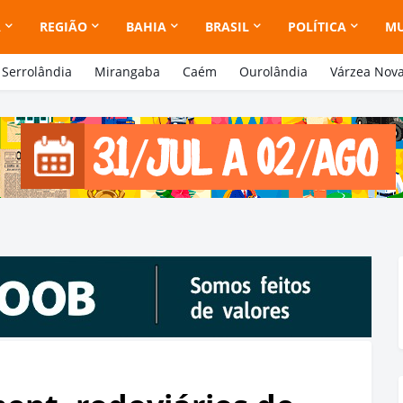
A
REGIÃO
BAHIA
BRASIL
POLÍTICA
M
Serrolândia
Mirangaba
Caém
Ourolândia
Várzea Nov