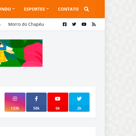
UNDO
ESPORTES
CONTATO
a
Morro do Chapéu
133k
58k
6k
2k