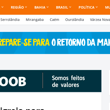
A
REGIÃO
BAHIA
BRASIL
POLÍTICA
M
Serrolândia
Mirangaba
Caém
Ourolândia
Várzea Nov