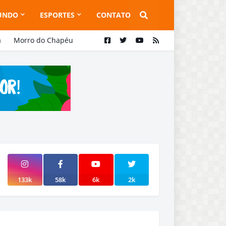
UNDO
ESPORTES
CONTATO
a
Morro do Chapéu
133k
58k
6k
2k