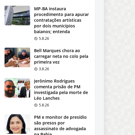
MP-BA instaura
procedimento para apurar
contratações artísticas
por dois municípios
baianos; entenda
5.8.26
Bell Marques chora ao
carregar neta no colo pela
primeira vez
3.8.26
Jerônimo Rodrigues
comenta prisão de PM
investigada pela morte de
Léo Lanches
5.8.26
PM e monitor de presídio
são presos por
assassinato de advogada
na Bahia