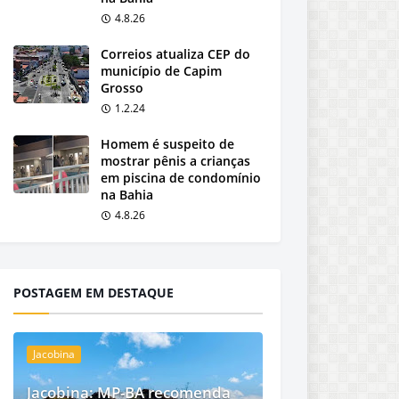
4.8.26
Correios atualiza CEP do
município de Capim
Grosso
1.2.24
Homem é suspeito de
mostrar pênis a crianças
em piscina de condomínio
na Bahia
4.8.26
POSTAGEM EM DESTAQUE
Jacobina
Jacobina: MP-BA recomenda