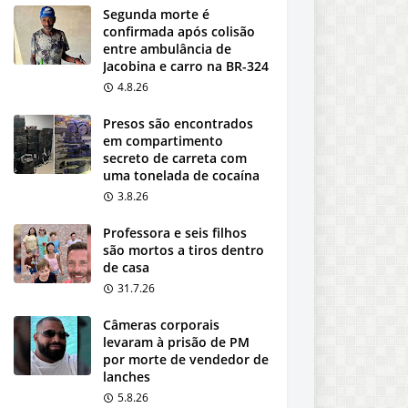
Segunda morte é
confirmada após colisão
entre ambulância de
Jacobina e carro na BR-324
4.8.26
Presos são encontrados
em compartimento
secreto de carreta com
uma tonelada de cocaína
3.8.26
Professora e seis filhos
são mortos a tiros dentro
de casa
31.7.26
Câmeras corporais
levaram à prisão de PM
por morte de vendedor de
lanches
5.8.26