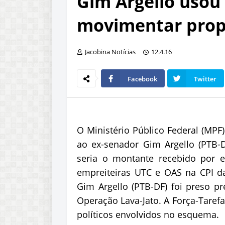
Gim Argello usou 
movimentar prop
Jacobina Notícias
12.4.16
Facebook
Twitter
O Ministério Público Federal (MPF)
ao ex-senador Gim Argello (PTB-
seria o montante recebido por el
empreiteiras UTC e OAS na CPI da
Gim Argello (PTB-DF) foi preso p
Operação Lava-Jato. A Força-Tarefa
políticos envolvidos no esquema.