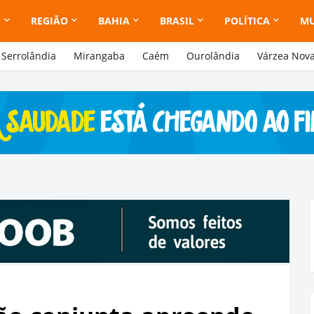
A
REGIÃO
BAHIA
BRASIL
POLÍTICA
M
Serrolândia
Mirangaba
Caém
Ourolândia
Várzea Nov