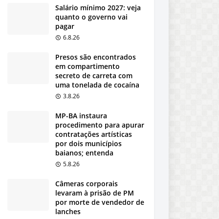
Salário mínimo 2027: veja
quanto o governo vai
pagar
6.8.26
Presos são encontrados
em compartimento
secreto de carreta com
uma tonelada de cocaína
3.8.26
MP-BA instaura
procedimento para apurar
contratações artísticas
por dois municípios
baianos; entenda
5.8.26
Câmeras corporais
levaram à prisão de PM
por morte de vendedor de
lanches