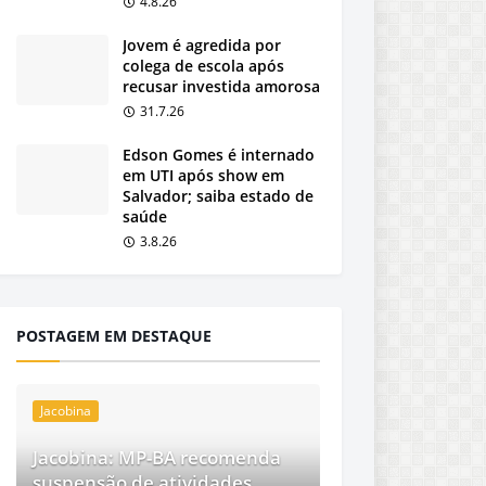
4.8.26
Jovem é agredida por
colega de escola após
recusar investida amorosa
31.7.26
Edson Gomes é internado
em UTI após show em
Salvador; saiba estado de
saúde
3.8.26
POSTAGEM EM DESTAQUE
Jacobina
Jacobina: MP-BA recomenda
suspensão de atividades