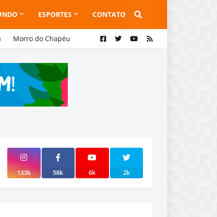
UNDO
ESPORTES
CONTATO
a
Morro do Chapéu
133k
58k
6k
2k