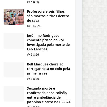
5.8.26
Professora e seis filhos
são mortos a tiros dentro
de casa
31.7.26
Jerônimo Rodrigues
comenta prisão de PM
investigada pela morte de
Léo Lanches
5.8.26
Bell Marques chora ao
carregar neta no colo pela
primeira vez
3.8.26
Segunda morte é
confirmada após colisão
entre ambulância de
Jacobina e carro na BR-324