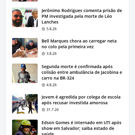
Jerônimo Rodrigues comenta prisão de
PM investigada pela morte de Léo
Lanches
5.8.26
Bell Marques chora ao carregar neta
no colo pela primeira vez
3.8.26
Segunda morte é confirmada após
colisão entre ambulância de Jacobina e
carro na BR-324
4.8.26
Jovem é agredida por colega de escola
após recusar investida amorosa
31.7.26
Edson Gomes é internado em UTI após
show em Salvador; saiba estado de
saúde