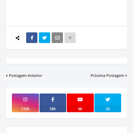
Postagem Anterior
Próxima Postagem
133k
58k
6k
2k