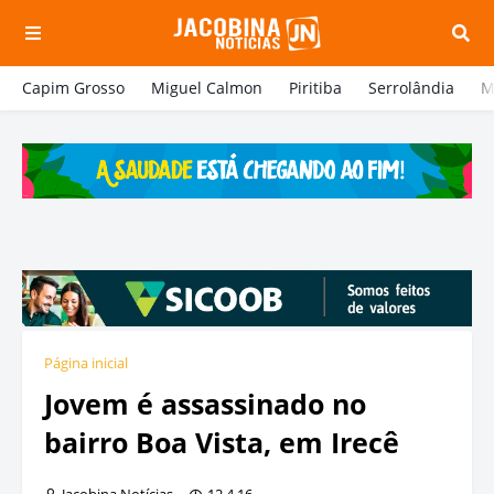
Capim Grosso
Miguel Calmon
Piritiba
Serrolândia
M
Página inicial
Jovem é assassinado no
bairro Boa Vista, em Irecê
Jacobina Notícias
12.4.16