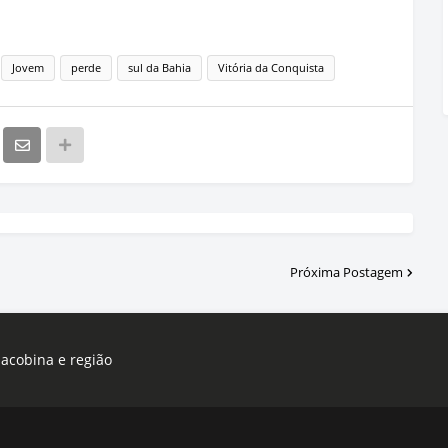
Jovem
perde
sul da Bahia
Vitória da Conquista
Próxima Postagem
Jacobina e região