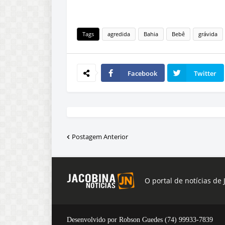
Tags
agredida
Bahia
Bebê
grávida
Facebook
Twitter
Postagem Anterior
O portal de notícias de 
Desenvolvido por Robson Guedes (74) 99933-7839