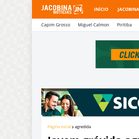
INÍCIO
JACOBIN
Capim Grosso
Miguel Calmon
Piritiba
Página inicial
agredida