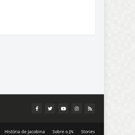
História de Jacobina
Sobre o JN
Stories