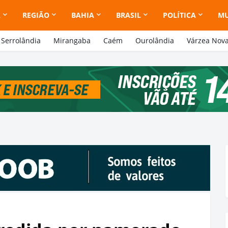
A
REGIÃO
BAHIA
BRASIL
POLÍTICA
M
Serrolândia
Mirangaba
Caém
Ourolândia
Várzea Nov