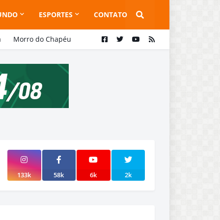
UNDO
ESPORTES
CONTATO
a
Morro do Chapéu
133k
58k
6k
2k