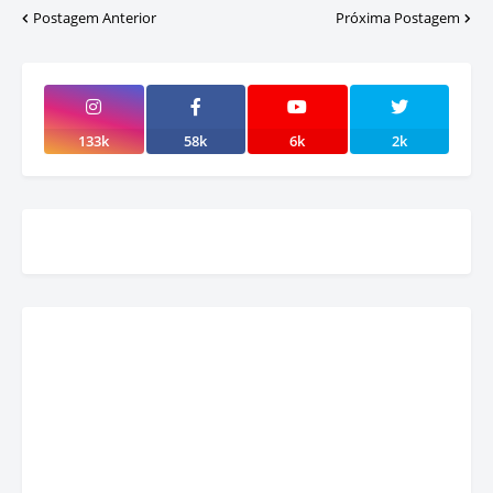
Postagem Anterior
Próxima Postagem
133k
58k
6k
2k