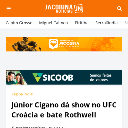
Capim Grosso
Miguel Calmon
Piritiba
Serrolândia
M
Página inicial
Júnior Cigano dá show no UFC
Croácia e bate Rothwell
Jacobina Notícias
10.4.16