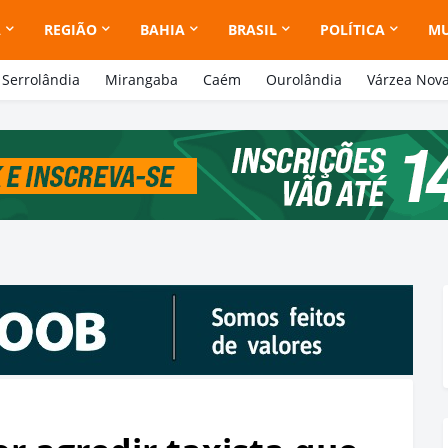
A
REGIÃO
BAHIA
BRASIL
POLÍTICA
M
Serrolândia
Mirangaba
Caém
Ourolândia
Várzea Nov