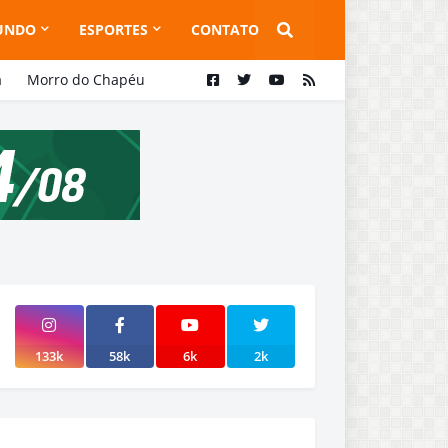
UNDO
ESPORTES
CONTATO
a
Morro do Chapéu
133k
58k
6k
2k