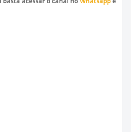
 basta acessar o canal no
Whatsapp
e