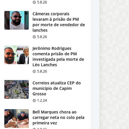
5.8.26
Câmeras corporais
levaram à prisão de PM
por morte de vendedor de
lanches
5.8.26
Jerônimo Rodrigues
comenta prisão de PM
investigada pela morte de
Léo Lanches
5.8.26
Correios atualiza CEP do
município de Capim
Grosso
1.2.24
Bell Marques chora ao
carregar neta no colo pela
primeira vez