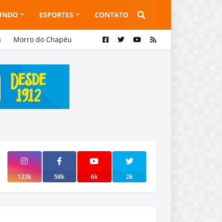
UNDO
ESPORTES
CONTATO
a
Morro do Chapéu
133k
58k
6k
2k