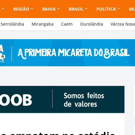
A
REGIÃO
BAHIA
BRASIL
POLÍTICA
M
Serrolândia
Mirangaba
Caém
Ourolândia
Várzea Nov