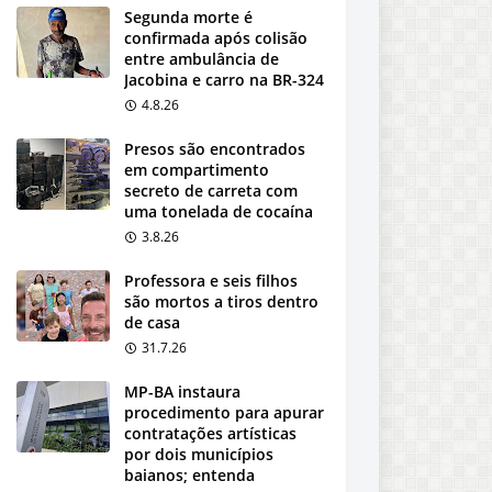
Segunda morte é
confirmada após colisão
entre ambulância de
Jacobina e carro na BR-324
4.8.26
Presos são encontrados
em compartimento
secreto de carreta com
uma tonelada de cocaína
3.8.26
Professora e seis filhos
são mortos a tiros dentro
de casa
31.7.26
MP-BA instaura
procedimento para apurar
contratações artísticas
por dois municípios
baianos; entenda