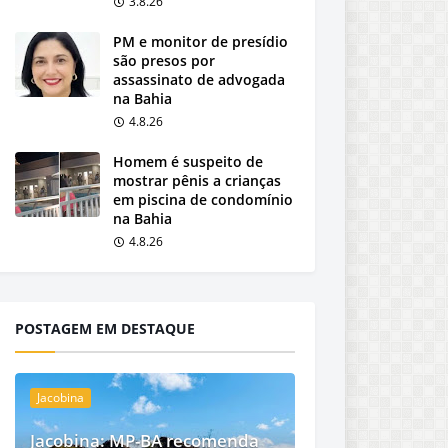
3.8.26
PM e monitor de presídio
são presos por
assassinato de advogada
na Bahia
4.8.26
Homem é suspeito de
mostrar pênis a crianças
em piscina de condomínio
na Bahia
4.8.26
POSTAGEM EM DESTAQUE
Jacobina
Jacobina: MP-BA recomenda