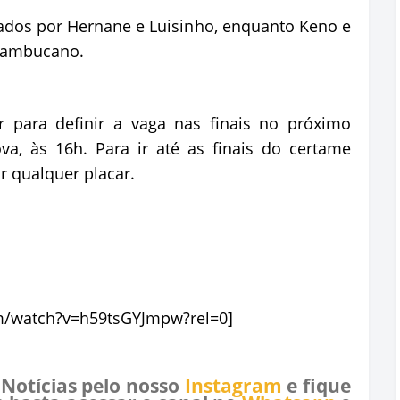
dos por Hernane e Luisinho, enquanto Keno e
rnambucano.
r para definir a vaga nas finais no próximo
a, às 16h. Para ir até as finais do certame
r qualquer placar.
m/watch?v=h59tsGYJmpw?rel=0]
 Notícias pelo nosso
Instagram
e fique