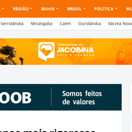
A
REGIÃO
BAHIA
BRASIL
POLÍTICA
M
Serrolândia
Mirangaba
Caém
Ourolândia
Várzea Nov