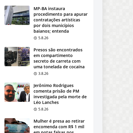
MP-BA instaura
procedimento para apurar
contratações artísticas
por dois municípios
baianos; entenda
5.8.26
Presos são encontrados
em compartimento
secreto de carreta com
uma tonelada de cocaína
3.8.26
Jerônimo Rodrigues
comenta prisão de PM
investigada pela morte de
Léo Lanches
5.8.26
Mulher é presa ao retirar
encomenda com R$ 1 mil
em notas falsas nos