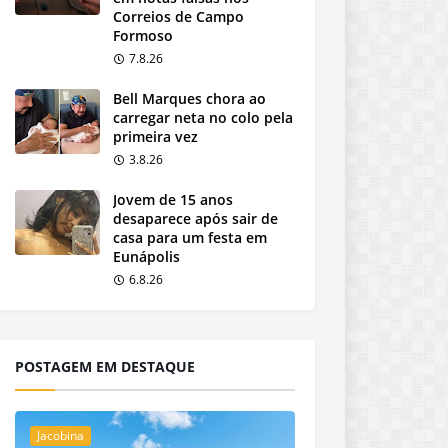
Correios de Campo
Formoso
7.8.26
Bell Marques chora ao
carregar neta no colo pela
primeira vez
3.8.26
Jovem de 15 anos
desaparece após sair de
casa para um festa em
Eunápolis
6.8.26
POSTAGEM EM DESTAQUE
Jacobina