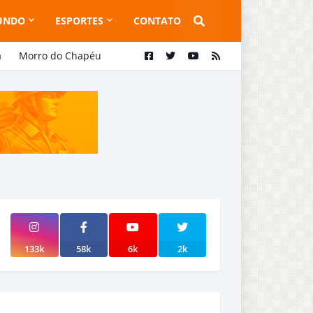
UNDO
ESPORTES
CONTATO
a
Morro do Chapéu
133k
58k
6k
2k