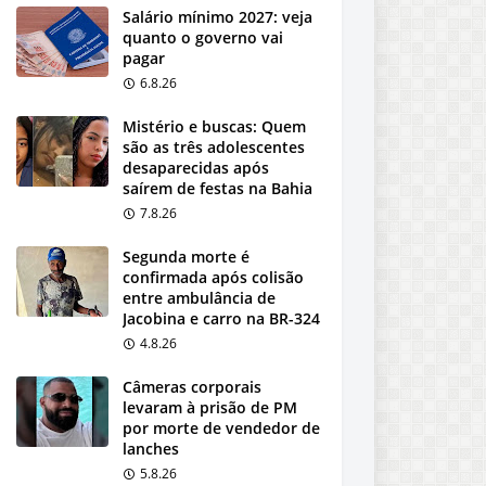
Salário mínimo 2027: veja
quanto o governo vai
pagar
6.8.26
Mistério e buscas: Quem
são as três adolescentes
desaparecidas após
saírem de festas na Bahia
7.8.26
Segunda morte é
confirmada após colisão
entre ambulância de
Jacobina e carro na BR-324
4.8.26
Câmeras corporais
levaram à prisão de PM
por morte de vendedor de
lanches
5.8.26