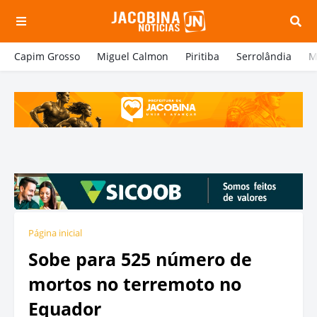
Capim Grosso
Miguel Calmon
Piritiba
Serrolândia
M
Página inicial
Sobe para 525 número de
mortos no terremoto no
Equador