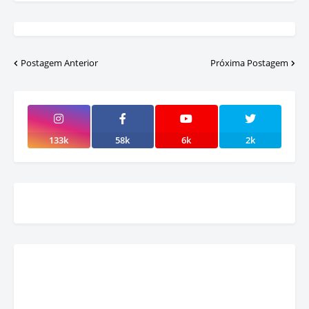
Postagem Anterior
Próxima Postagem
133k
58k
6k
2k