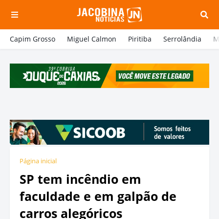
Capim Grosso
Miguel Calmon
Piritiba
Serrolândia
M
Página inicial
SP tem incêndio em
faculdade e em galpão de
carros alegóricos