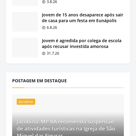
3.8.26
Jovem de 15 anos desaparece após sair
de casa para um festa em Eunápolis
6.8.26
Jovem é agredida por colega de escola
após recusar investida amorosa
31.7.26
POSTAGEM EM DESTAQUE
Jacobina
Jacobina: MP-BA recomenda suspensão
de atividades turísticas na Igreja de São
Miguel das Figuras