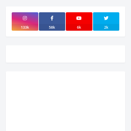
133k
58k
6k
2k