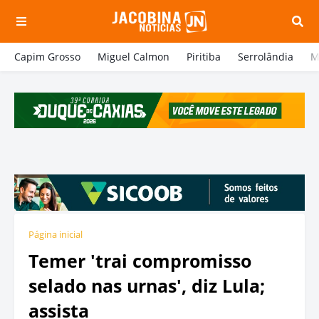
Capim Grosso
Miguel Calmon
Piritiba
Serrolândia
M
Página inicial
Temer 'trai compromisso
selado nas urnas', diz Lula;
assista