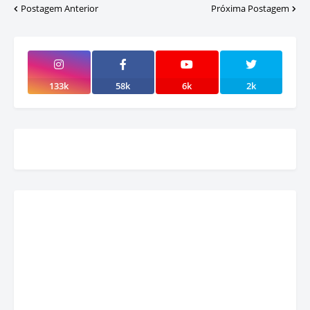
Postagem Anterior
Próxima Postagem
133k
58k
6k
2k