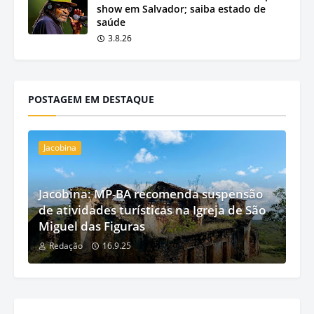
show em Salvador; saiba estado de
saúde
3.8.26
POSTAGEM EM DESTAQUE
Jacobina
Jacobina: MP-BA recomenda suspensão
de atividades turísticas na Igreja de São
Miguel das Figuras
Redação
16.9.25