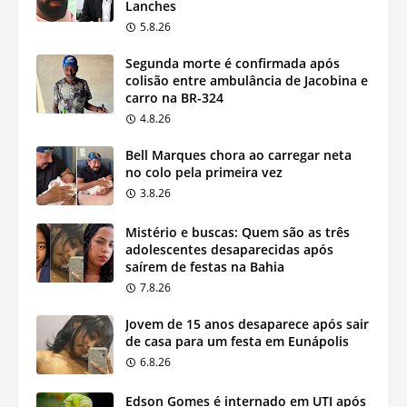
Lanches
5.8.26
Segunda morte é confirmada após
colisão entre ambulância de Jacobina e
carro na BR-324
4.8.26
Bell Marques chora ao carregar neta
no colo pela primeira vez
3.8.26
Mistério e buscas: Quem são as três
adolescentes desaparecidas após
saírem de festas na Bahia
7.8.26
Jovem de 15 anos desaparece após sair
de casa para um festa em Eunápolis
6.8.26
Edson Gomes é internado em UTI após