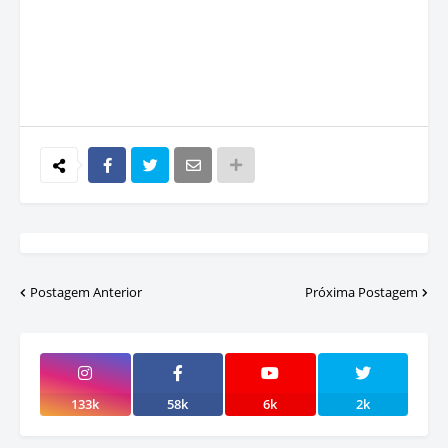
Postagem Anterior
Próxima Postagem
133k
58k
6k
2k