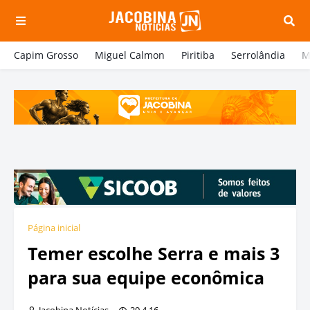
Capim Grosso
Miguel Calmon
Piritiba
Serrolândia
M
Página inicial
Temer escolhe Serra e mais 3
para sua equipe econômica
Jacobina Notícias
29.4.16