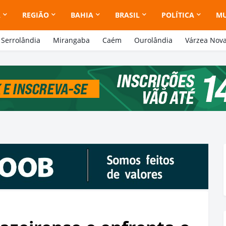
A
REGIÃO
BAHIA
BRASIL
POLÍTICA
M
Serrolândia
Mirangaba
Caém
Ourolândia
Várzea Nov