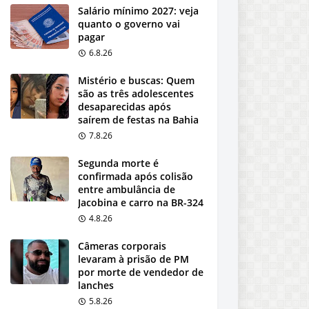
Salário mínimo 2027: veja
quanto o governo vai
pagar
6.8.26
Mistério e buscas: Quem
são as três adolescentes
desaparecidas após
saírem de festas na Bahia
7.8.26
Segunda morte é
confirmada após colisão
entre ambulância de
Jacobina e carro na BR-324
4.8.26
Câmeras corporais
levaram à prisão de PM
por morte de vendedor de
lanches
5.8.26