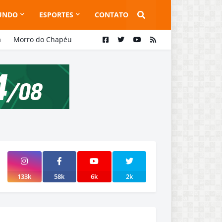
UNDO
ESPORTES
CONTATO
a
Morro do Chapéu
133k
58k
6k
2k