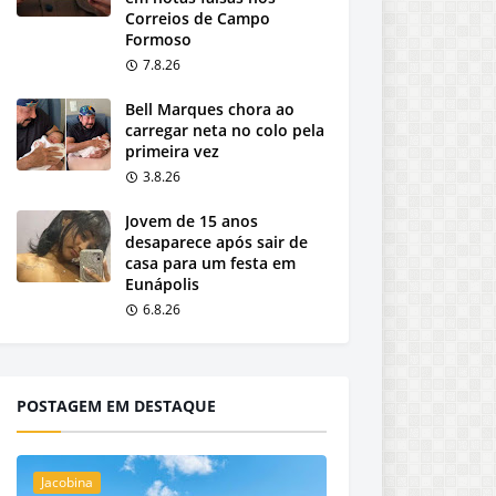
Correios de Campo
Formoso
7.8.26
Bell Marques chora ao
carregar neta no colo pela
primeira vez
3.8.26
Jovem de 15 anos
desaparece após sair de
casa para um festa em
Eunápolis
6.8.26
POSTAGEM EM DESTAQUE
Jacobina