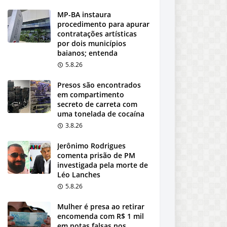
MP-BA instaura
procedimento para apurar
contratações artísticas
por dois municípios
baianos; entenda
5.8.26
Presos são encontrados
em compartimento
secreto de carreta com
uma tonelada de cocaína
3.8.26
Jerônimo Rodrigues
comenta prisão de PM
investigada pela morte de
Léo Lanches
5.8.26
Mulher é presa ao retirar
encomenda com R$ 1 mil
em notas falsas nos