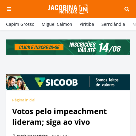
Capim Grosso
Miguel Calmon
Piritiba
Serrolândia
M
Página inicial
Votos pelo impeachment
lideram; siga ao vivo
Jacobina Notícias
17.4.16