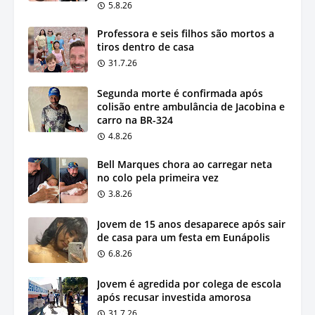
5.8.26
Professora e seis filhos são mortos a
tiros dentro de casa
31.7.26
Segunda morte é confirmada após
colisão entre ambulância de Jacobina e
carro na BR-324
4.8.26
Bell Marques chora ao carregar neta
no colo pela primeira vez
3.8.26
Jovem de 15 anos desaparece após sair
de casa para um festa em Eunápolis
6.8.26
Jovem é agredida por colega de escola
após recusar investida amorosa
31.7.26