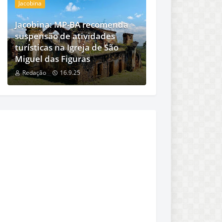
Jacobina
Jacobina: MP-BA recomenda
suspensão de atividades
turísticas na Igreja de São
Miguel das Figuras
Redação
16.9.25