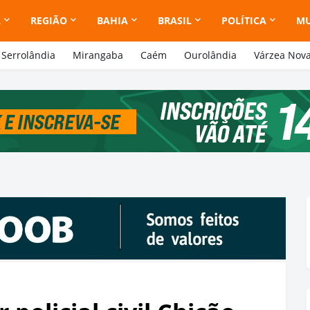
A
REGIÃO
BAHIA
BRASIL
POLÍTICA
M
Serrolândia
Mirangaba
Caém
Ourolândia
Várzea Nov