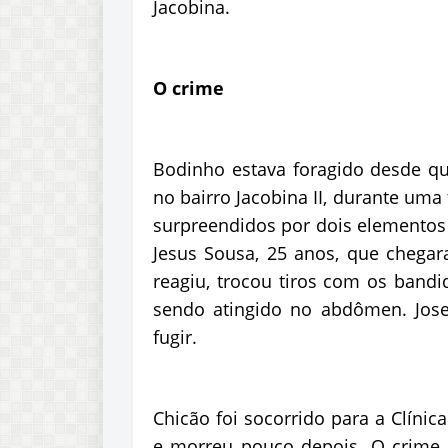
Jacobina.
O crime
Bodinho estava foragido desde q
no bairro Jacobina II, durante uma
surpreendidos por dois elemento
Jesus Sousa, 25 anos, que chegar
reagiu, trocou tiros com os ban
sendo atingido no abdômen. Jos
fugir.
Chicão foi socorrido para a Clínic
e morreu pouco depois. O crime 