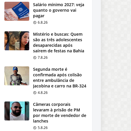
Salário mínimo 2027: veja
quanto o governo vai
pagar
6.8.26
Mistério e buscas: Quem
são as três adolescentes
desaparecidas após
saírem de festas na Bahia
7.8.26
Segunda morte é
confirmada após colisão
entre ambulância de
Jacobina e carro na BR-324
4.8.26
Câmeras corporais
levaram à prisão de PM
por morte de vendedor de
lanches
5.8.26