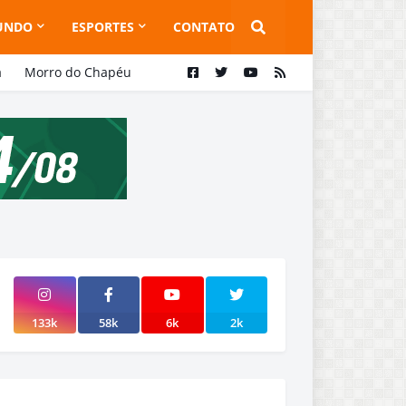
UNDO
ESPORTES
CONTATO
a
Morro do Chapéu
133k
58k
6k
2k