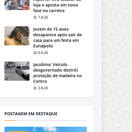
loja e aposta em nova
fase na carreira
7.8.26
Jovem de 15 anos
desaparece após sair de
casa para um festa em
Eunápolis
6.8.26
Jacobina: Veículo
desgovernado destrói
proteção de madeira no
Centro
3.8.26
POSTAGEM EM DESTAQUE