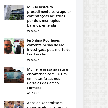
MP-BA instaura
procedimento para apurar
contratações artísticas
por dois municípios
baianos; entenda
5.8.26
Jerônimo Rodrigues
comenta prisão de PM
investigada pela morte de
Léo Lanches
5.8.26
Mulher é presa ao retirar
encomenda com R$ 1 mil
em notas falsas nos
Correios de Campo
Formoso
7.8.26
Após deixar emissora,
repórter vira locutor de