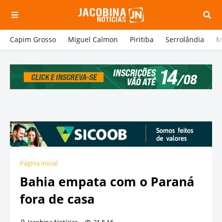
Capim Grosso
Miguel Calmon
Piritiba
Serrolândia
M
Página inicial
Bahia empata com o Paraná
fora de casa
Jacobina Notícias
21.5.16