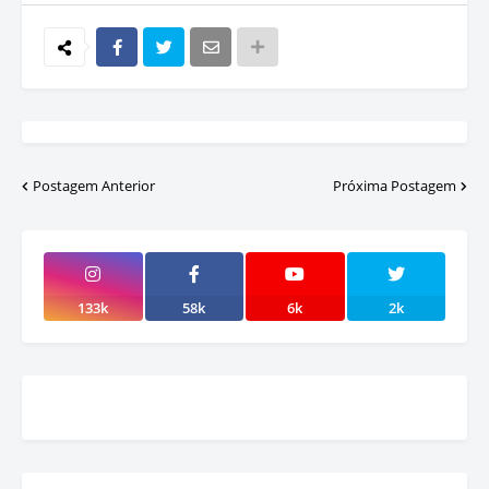
Postagem Anterior
Próxima Postagem
133k
58k
6k
2k