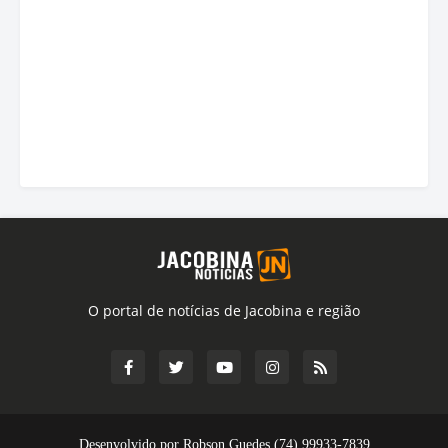
O portal de notícias de Jacobina e região
Desenvolvido por Robson Guedes (74) 99933-7839