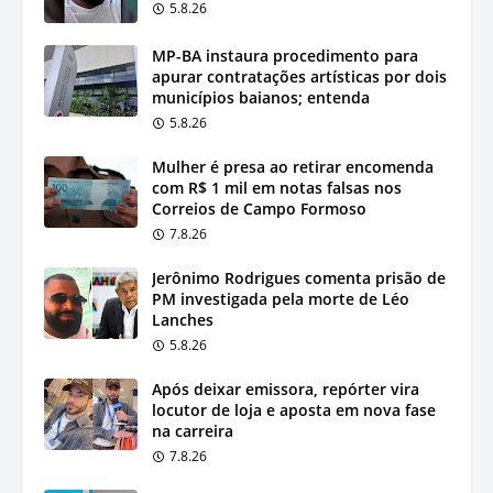
5.8.26
MP-BA instaura procedimento para
apurar contratações artísticas por dois
municípios baianos; entenda
5.8.26
Mulher é presa ao retirar encomenda
com R$ 1 mil em notas falsas nos
Correios de Campo Formoso
7.8.26
Jerônimo Rodrigues comenta prisão de
PM investigada pela morte de Léo
Lanches
5.8.26
Após deixar emissora, repórter vira
locutor de loja e aposta em nova fase
na carreira
7.8.26