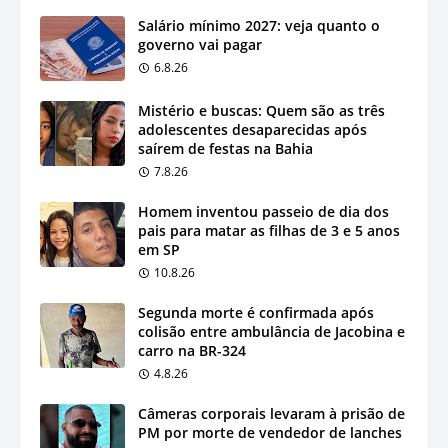
Salário mínimo 2027: veja quanto o
governo vai pagar
6.8.26
Mistério e buscas: Quem são as três
adolescentes desaparecidas após
saírem de festas na Bahia
7.8.26
Homem inventou passeio de dia dos
pais para matar as filhas de 3 e 5 anos
em SP
10.8.26
Segunda morte é confirmada após
colisão entre ambulância de Jacobina e
carro na BR-324
4.8.26
Câmeras corporais levaram à prisão de
PM por morte de vendedor de lanches