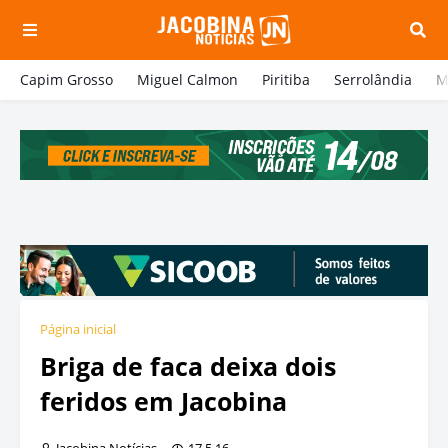
Capim Grosso
Miguel Calmon
Piritiba
Serrolândia
M
Página inicial
Briga de faca deixa dois
feridos em Jacobina
Jacobina Notícias
17.5.16