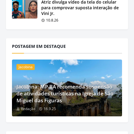
Atriz divulga vídeo da tela do celular
para comprovar suposta interação de
Vini Jr.
10.8.26
POSTAGEM EM DESTAQUE
Jacobina
Jacobina: MP-BA recomenda suspensão
de atividades turísticas na Igreja de São
Miguel das Figuras
Redação
16.9.25