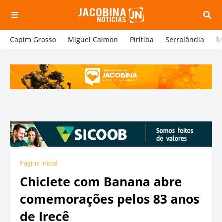
Capim Grosso
Miguel Calmon
Piritiba
Serrolândia
M
Página inicial
Chiclete com Banana abre
comemorações pelos 83 anos
de Irecê