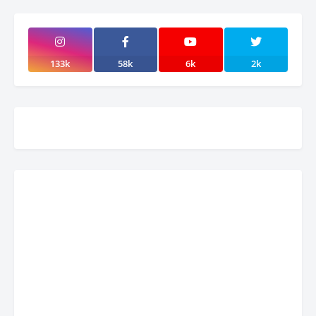
133k
58k
6k
2k