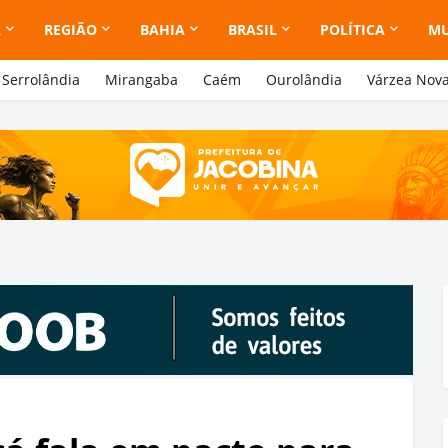
A
REGIÃO
BAHIA
BRASIL
POLÍTICA
M
Serrolândia
Mirangaba
Caém
Ourolândia
Várzea Nov