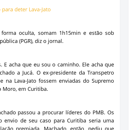
 forma oculta, somam 1h15min e estão sob
blica (PGR), diz o jornal.
s. E acha que eu sou o caminho. Ele acha que
chado a Jucá. O ex-presidente da Transpetro
le na Lava-Jato fossem enviadas do Supremo
io Moro, em Curitiba.
achado passou a procurar líderes do PMB. Os
o envio de seu caso para Curitiba seria uma
elação premiada. Machado, então, pediu que