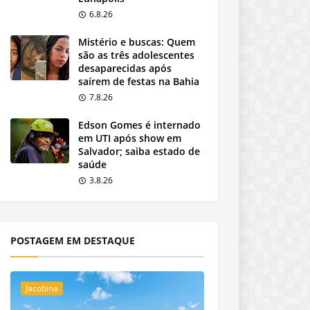
6.8.26
Mistério e buscas: Quem
são as três adolescentes
desaparecidas após
saírem de festas na Bahia
7.8.26
Edson Gomes é internado
em UTI após show em
Salvador; saiba estado de
saúde
3.8.26
POSTAGEM EM DESTAQUE
Jacobina