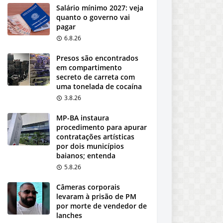
Salário mínimo 2027: veja
quanto o governo vai
pagar
6.8.26
Presos são encontrados
em compartimento
secreto de carreta com
uma tonelada de cocaína
3.8.26
MP-BA instaura
procedimento para apurar
contratações artísticas
por dois municípios
baianos; entenda
5.8.26
Câmeras corporais
levaram à prisão de PM
por morte de vendedor de
lanches