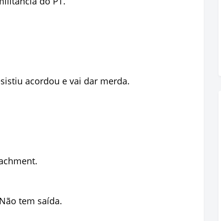
ilitância do PT.
sistiu acordou e vai dar merda.
achment.
Não tem saída.