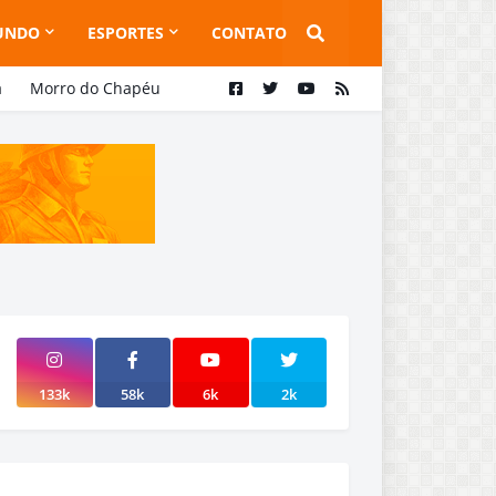
UNDO
ESPORTES
CONTATO
a
Morro do Chapéu
133k
58k
6k
2k