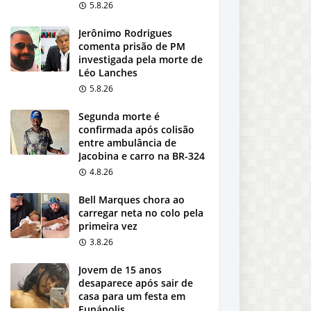
5.8.26
Jerônimo Rodrigues
comenta prisão de PM
investigada pela morte de
Léo Lanches
5.8.26
Segunda morte é
confirmada após colisão
entre ambulância de
Jacobina e carro na BR-324
4.8.26
Bell Marques chora ao
carregar neta no colo pela
primeira vez
3.8.26
Jovem de 15 anos
desaparece após sair de
casa para um festa em
Eunápolis