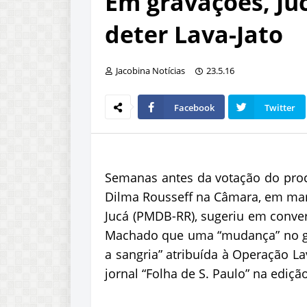
Em gravações, Ju
deter Lava-Jato
Jacobina Notícias
23.5.16
Facebook
Twitter
Semanas antes da votação do pro
Dilma Rousseff na Câmara, em mar
Jucá (PMDB-RR), sugeriu em conver
Machado que uma “mudança” no go
a sangria” atribuída à Operação L
jornal “Folha de S. Paulo” na ediçã