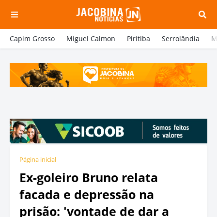
Capim Grosso
Miguel Calmon
Piritiba
Serrolândia
M
Página inicial
Ex-goleiro Bruno relata
facada e depressão na
prisão: 'vontade de dar a