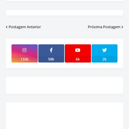
Postagem Anterior
Próxima Postagem
133k
58k
6k
2k