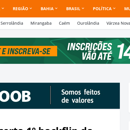
A
REGIÃO
BAHIA
BRASIL
POLÍTICA
M
Serrolândia
Mirangaba
Caém
Ourolândia
Várzea Nov