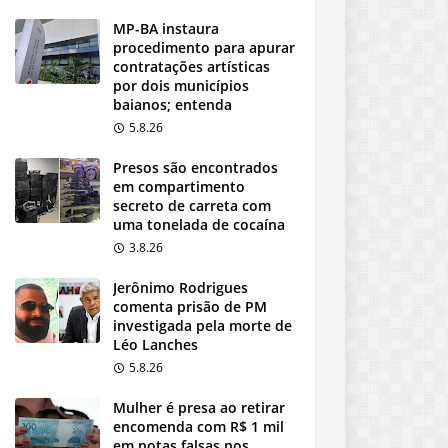
MP-BA instaura
procedimento para apurar
contratações artísticas
por dois municípios
baianos; entenda
5.8.26
Presos são encontrados
em compartimento
secreto de carreta com
uma tonelada de cocaína
3.8.26
Jerônimo Rodrigues
comenta prisão de PM
investigada pela morte de
Léo Lanches
5.8.26
Mulher é presa ao retirar
encomenda com R$ 1 mil
em notas falsas nos