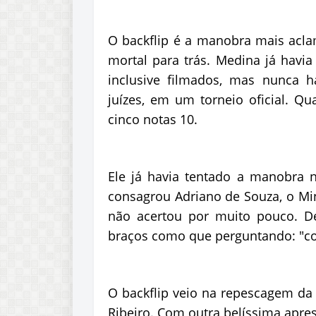
O backflip é a manobra mais acla
mortal para trás. Medina já havi
inclusive filmados, mas nunca h
juízes, em um torneio oficial. Q
cinco notas 10.
Ele já havia tentado a manobra n
consagrou Adriano de Souza, o Mi
não acertou por muito pouco. De
braços como que perguntando: "c
O backflip veio na repescagem da 
Ribeiro. Com outra belíssima apre