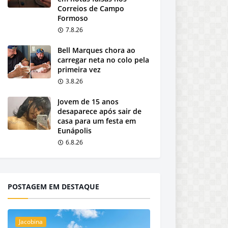
Correios de Campo
Formoso
7.8.26
Bell Marques chora ao
carregar neta no colo pela
primeira vez
3.8.26
Jovem de 15 anos
desaparece após sair de
casa para um festa em
Eunápolis
6.8.26
POSTAGEM EM DESTAQUE
Jacobina