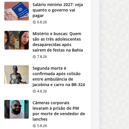
Salário mínimo 2027: veja
quanto o governo vai
pagar
6.8.26
Mistério e buscas: Quem
são as três adolescentes
desaparecidas após
saírem de festas na Bahia
7.8.26
Segunda morte é
confirmada após colisão
entre ambulância de
Jacobina e carro na BR-324
4.8.26
Câmeras corporais
levaram à prisão de PM
por morte de vendedor de
lanches
5.8.26