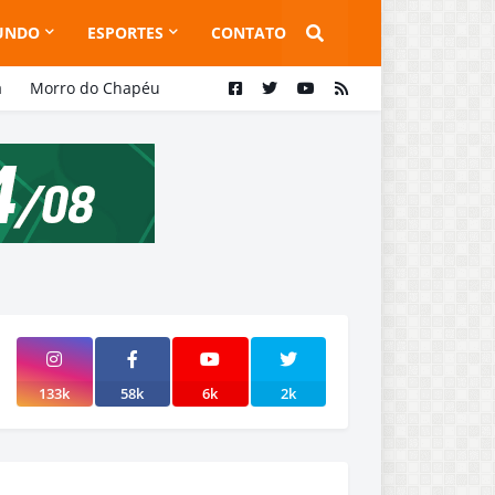
UNDO
ESPORTES
CONTATO
a
Morro do Chapéu
133k
58k
6k
2k