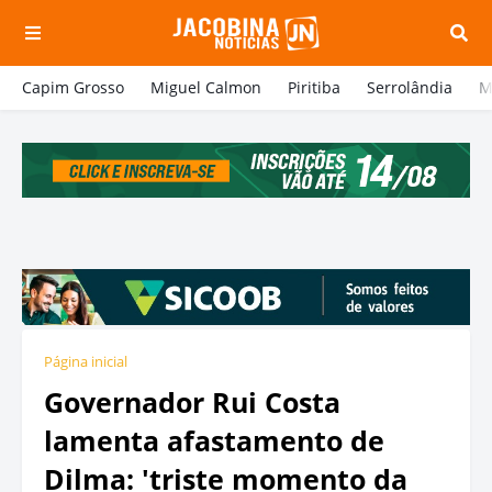
Capim Grosso
Miguel Calmon
Piritiba
Serrolândia
M
Página inicial
Governador Rui Costa
lamenta afastamento de
Dilma: 'triste momento da