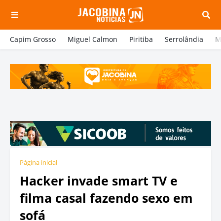
Capim Grosso
Miguel Calmon
Piritiba
Serrolândia
M
Página inicial
Hacker invade smart TV e
filma casal fazendo sexo em
sofá