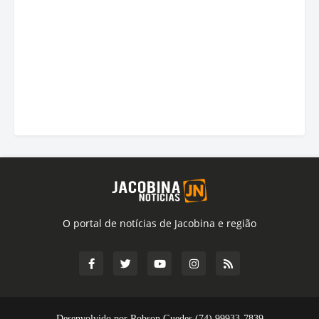
O portal de notícias de Jacobina e região
Desenvolvido por Robson Guedes (74) 99933-7839