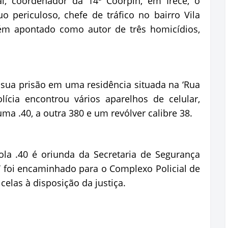
l, coordenador da 14ª Coorpin, em Irecê, o
 periculoso, chefe de tráfico no bairro Vila
ém apontado como autor de três homicídios,
sua prisão em uma residência situada na ‘Rua
ícia encontrou vários aparelhos de celular,
ma .40, a outra 380 e um revólver calibre 38.
ola .40 é oriunda da Secretaria de Segurança
b’ foi encaminhado para o Complexo Policial de
elas à disposição da justiça.