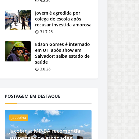
4.8.26
Jovem é agredida por
colega de escola após
recusar investida amorosa
31.7.26
Edson Gomes é internado
em UTI após show em
Salvador; saiba estado de
saúde
3.8.26
POSTAGEM EM DESTAQUE
Jacobina
Jacobina: MP-BA recomenda
suspensão de atividades