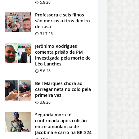
5.8.26
Professora e seis filhos
são mortos a tiros dentro
de casa
31.7.26
Jerônimo Rodrigues
comenta prisão de PM
investigada pela morte de
Léo Lanches
5.8.26
Bell Marques chora ao
carregar neta no colo pela
primeira vez
3.8.26
Segunda morte é
confirmada após colisão
entre ambulância de
Jacobina e carro na BR-324