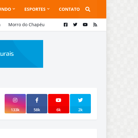
UNDO
ESPORTES
CONTATO
a
Morro do Chapéu
133k
58k
6k
2k