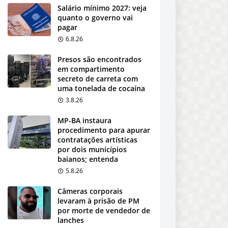
Salário mínimo 2027: veja
quanto o governo vai
pagar
6.8.26
Presos são encontrados
em compartimento
secreto de carreta com
uma tonelada de cocaína
3.8.26
MP-BA instaura
procedimento para apurar
contratações artísticas
por dois municípios
baianos; entenda
5.8.26
Câmeras corporais
levaram à prisão de PM
por morte de vendedor de
lanches