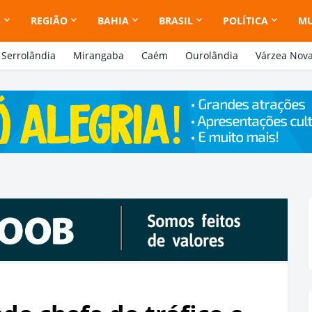
A
REGIÃO
BAHIA
BRASIL
POLÍTICA
M
Serrolândia
Mirangaba
Caém
Ourolândia
Várzea Nov