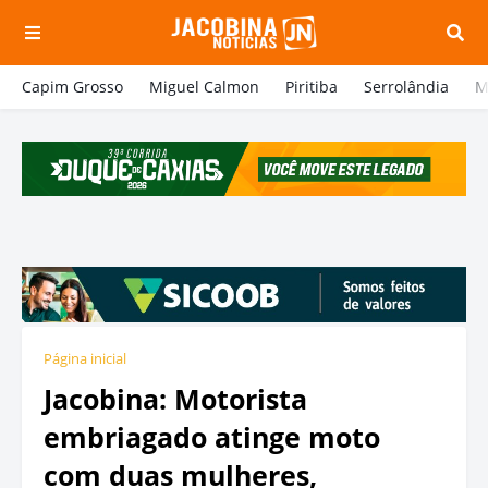
Capim Grosso
Miguel Calmon
Piritiba
Serrolândia
M
Página inicial
Jacobina: Motorista
embriagado atinge moto
com duas mulheres,