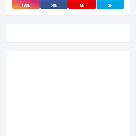
133k
58k
6k
2k