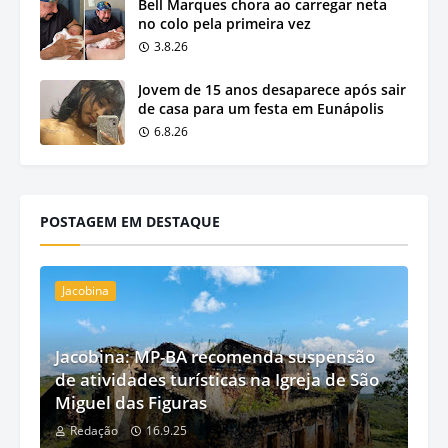
Bell Marques chora ao carregar neta
no colo pela primeira vez
3.8.26
Jovem de 15 anos desaparece após sair
de casa para um festa em Eunápolis
6.8.26
POSTAGEM EM DESTAQUE
Jacobina
Jacobina: MP-BA recomenda suspensão
de atividades turísticas na Igreja de São
Miguel das Figuras
Redação
16.9.25