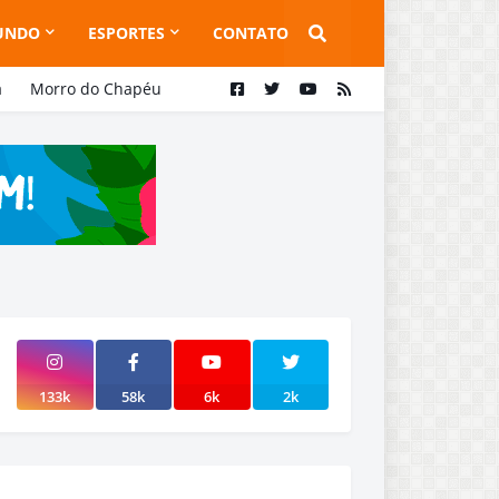
UNDO
ESPORTES
CONTATO
a
Morro do Chapéu
133k
58k
6k
2k