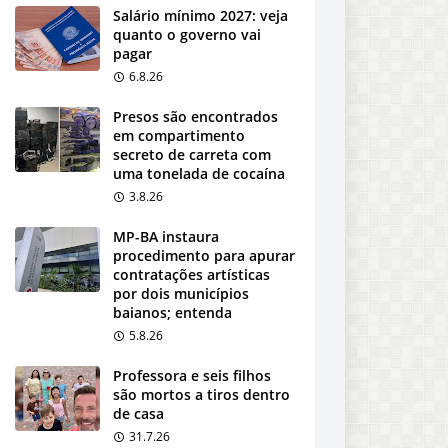
Salário mínimo 2027: veja
quanto o governo vai
pagar
6.8.26
Presos são encontrados
em compartimento
secreto de carreta com
uma tonelada de cocaína
3.8.26
MP-BA instaura
procedimento para apurar
contratações artísticas
por dois municípios
baianos; entenda
5.8.26
Professora e seis filhos
são mortos a tiros dentro
de casa
31.7.26