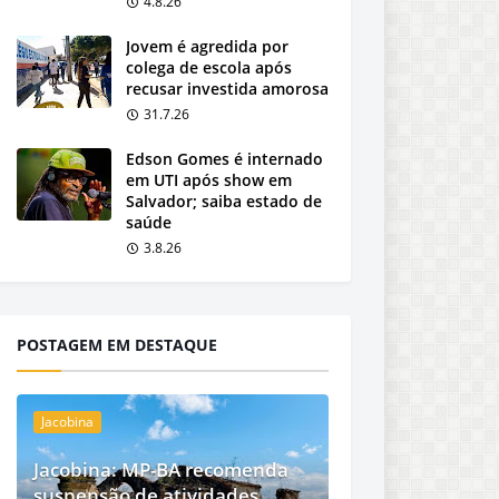
4.8.26
Jovem é agredida por
colega de escola após
recusar investida amorosa
31.7.26
Edson Gomes é internado
em UTI após show em
Salvador; saiba estado de
saúde
3.8.26
POSTAGEM EM DESTAQUE
Jacobina
Jacobina: MP-BA recomenda
suspensão de atividades