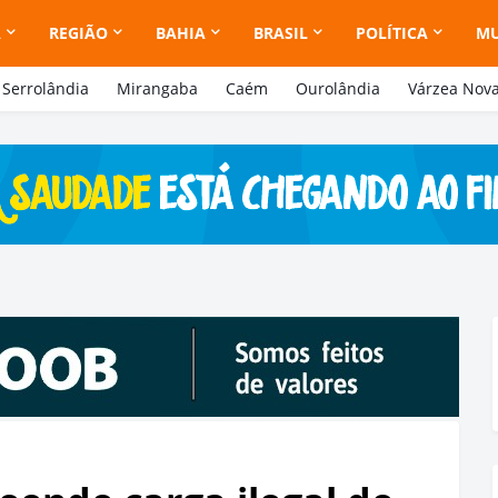
A
REGIÃO
BAHIA
BRASIL
POLÍTICA
M
Serrolândia
Mirangaba
Caém
Ourolândia
Várzea Nov