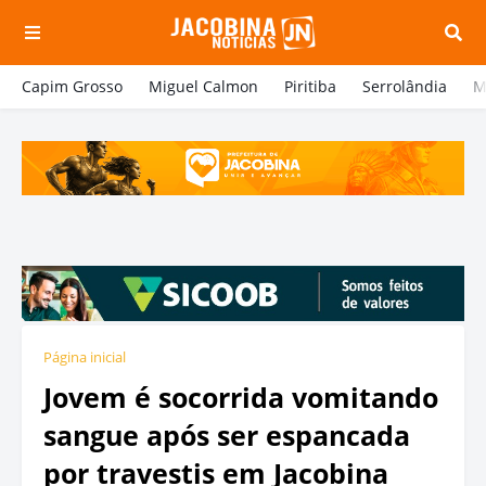
Capim Grosso
Miguel Calmon
Piritiba
Serrolândia
M
Página inicial
Jovem é socorrida vomitando
sangue após ser espancada
por travestis em Jacobina