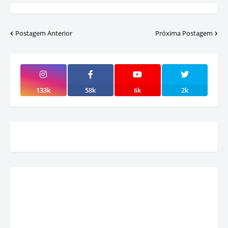
Postagem Anterior
Próxima Postagem
133k
58k
6k
2k