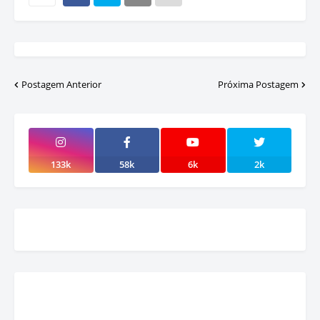
Postagem Anterior
Próxima Postagem
133k
58k
6k
2k