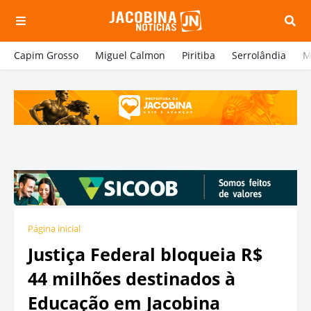
Capim Grosso
Miguel Calmon
Piritiba
Serrolândia
M
Página inicial
Justiça Federal bloqueia R$
44 milhões destinados à
Educação em Jacobina