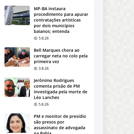
MP-BA instaura
procedimento para apurar
contratações artísticas
por dois municípios
baianos; entenda
5.8.26
Bell Marques chora ao
carregar neta no colo pela
primeira vez
3.8.26
Jerônimo Rodrigues
comenta prisão de PM
investigada pela morte de
Léo Lanches
5.8.26
PM e monitor de presídio
são presos por
assassinato de advogada
na Bahia