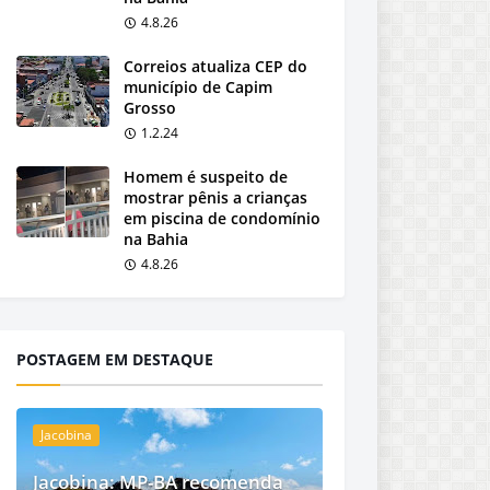
4.8.26
Correios atualiza CEP do
município de Capim
Grosso
1.2.24
Homem é suspeito de
mostrar pênis a crianças
em piscina de condomínio
na Bahia
4.8.26
POSTAGEM EM DESTAQUE
Jacobina
Jacobina: MP-BA recomenda