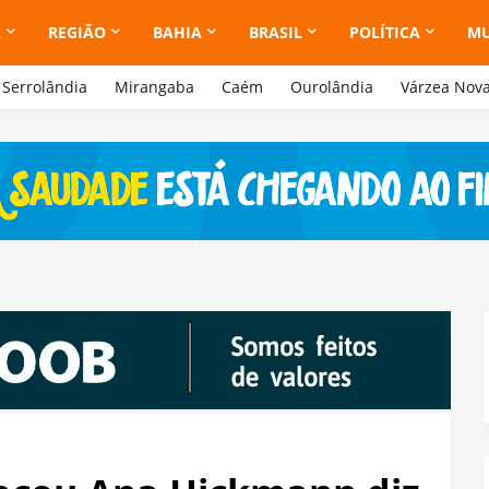
A
REGIÃO
BAHIA
BRASIL
POLÍTICA
M
Serrolândia
Mirangaba
Caém
Ourolândia
Várzea Nov