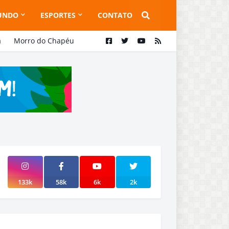
UNDO
ESPORTES
CONTATO
a
Morro do Chapéu
133k
58k
6k
2k