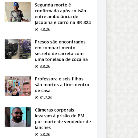
Segunda morte é
confirmada após colisão
entre ambulância de
Jacobina e carro na BR-324
4.8.26
Presos são encontrados
em compartimento
secreto de carreta com
uma tonelada de cocaína
3.8.26
Professora e seis filhos
são mortos a tiros dentro
de casa
31.7.26
Câmeras corporais
levaram à prisão de PM
por morte de vendedor de
lanches
5.8.26