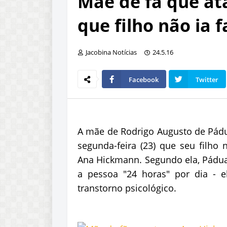
Mãe de fã que at
que filho não ia f
Jacobina Notícias
24.5.16
Facebook
Twitter
A mãe de Rodrigo Augusto de Pádu
segunda-feira (23) que seu filho 
Ana Hickmann. Segundo ela, Pádua 
a pessoa "24 horas" por dia - e
transtorno psicológico.