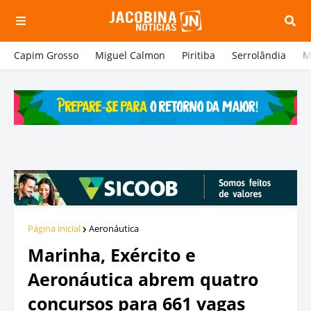
Capim Grosso
Miguel Calmon
Piritiba
Serrolândia
M
Página inicial
Aeronáutica
Marinha, Exército e
Aeronáutica abrem quatro
concursos para 661 vagas