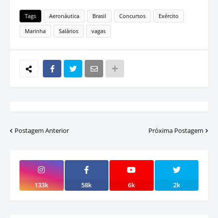
Tags
Aeronáutica
Brasil
Concursos
Exército
Marinha
Salários
vagas
Postagem Anterior
Próxima Postagem
133k
58k
6k
2k